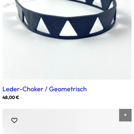
Optionen
können
auf
der
Produktseite
gewählt
werden
Leder-Choker / Geometrisch
48,00
€
Dieses
Produkt
weist
mehrere