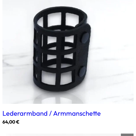
Lederarmband / Armmanschette
64,00
€
Dieses