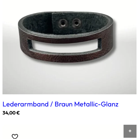
auf.
Die
Optionen
können
auf
der
Produktseite
gewählt
werden
Lederarmband / Braun Metallic-Glanz
34,00
€
Dieses
Produkt