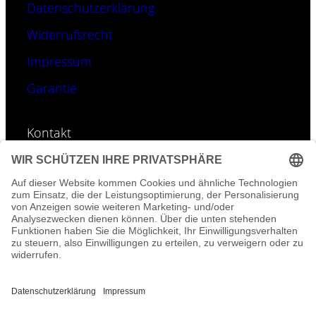
Datenschutzerklärung
Widerrufsrecht
Impressum
Garantie
Kontakt
E-Mail:
info@geoti.de
Tel: 0157-395 996 01
©
GEOTI – Fotos & Accessoires-Designs sind
urheberrechtlich geschützt.