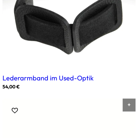
können
auf
der
Produktseite
gewählt
werden
Lederarmband im Used-Optik
54,00
€
Dieses
Produkt
weist
mehrere
Varianten