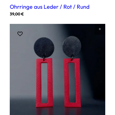
Ohrringe aus Leder / Rot / Rund
39,00
€
Dieses
Produkt
AUSF
weist
mehrere
Varianten
auf.
Die
Optionen
können
auf
der
Produktseite
gewählt
werden