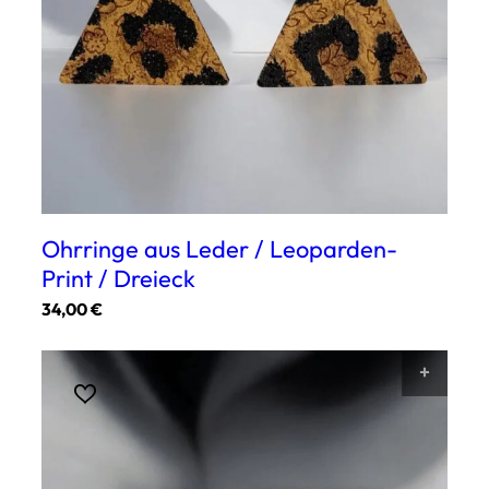
Ohrringe aus Leder / Leoparden-
Print / Dreieck
34,00
€
Dieses
Produkt
AUSF
weist
mehrere
Varianten