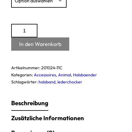
Leder-
Choker
/
In den Warenkorb
Animal
Print
Menge
Artikelnummer:
201024-11C
Kategorien:
Accessoires
,
Animal
,
Halsbaender
Schlagwörter:
halsband
,
lederchocker
Beschreibung
Zusätzliche Informationen