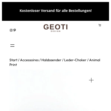
Zum
Kostenloser Versand für alle Bestellungen!
Inhalt
springen
Instagram
Pinterest
Start
/
Accessoires
/
Halsbaender
/ Leder-Choker / Animal
Print