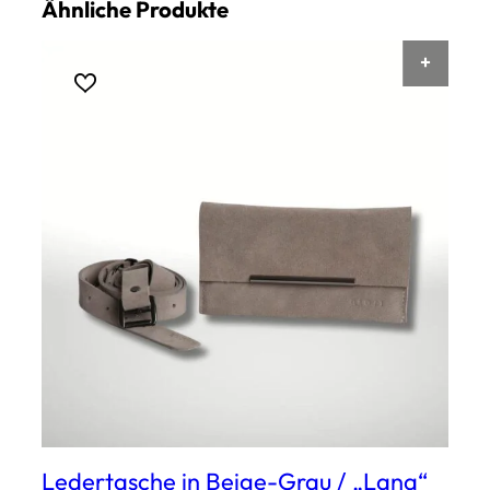
Ähnliche Produkte
AUSF
Ledertasche in Beige-Grau / „Lana“