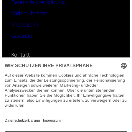
Datenschutzerklärung
Widerrufsrecht
Impressum
Garantie
Kontakt
E-Mail:
info@geoti.de
Tel: 0157-395 996 01
©
GEOTI – Fotos & Accessoires-Designs sind
urheberrechtlich geschützt.
Uicons von
Flaticon