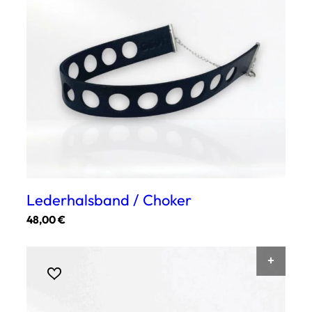
Lederhalsband / Choker
48,00
€
Dieses
Produkt
AUSF
weist
mehrere