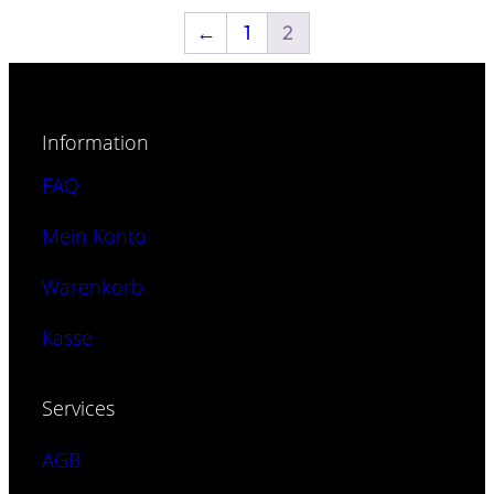
Produkt
←
1
2
weist
mehrere
Varianten
auf.
Information
Die
FAQ
Optionen
können
Mein Konto
auf
Warenkorb
der
Produktseite
Kasse
gewählt
werden
Services
AGB