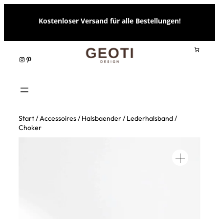
Zum
Kostenloser Versand für alle Bestellungen!
Inhalt
springen
Instagram
Pinterest
Start
/
Accessoires
/
Halsbaender
/ Lederhalsband /
Choker