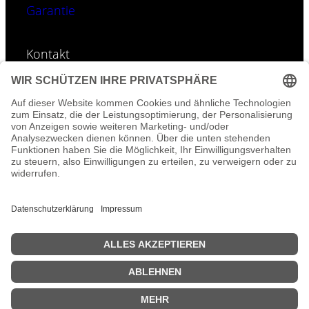
Garantie
Kontakt
E-Mail:
info@geoti.de
Tel: 0157-395 996 01
©
GEOTI – Fotos & Accessoires-Designs sind
urheberrechtlich geschützt.
Uicons von
Flaticon
© 2025
Geoti