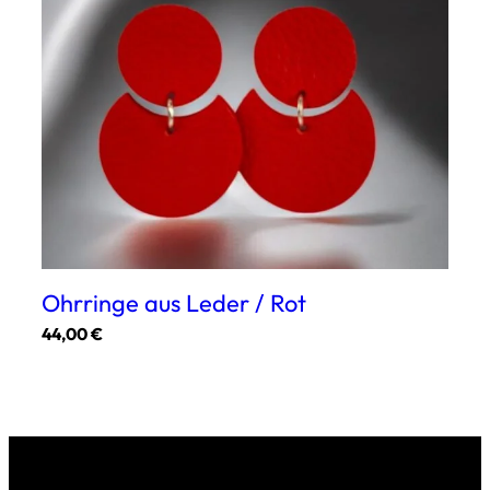
auf.
Die
Optionen
können
auf
der
Produktseite
gewählt
werden
Ohrringe aus Leder / Rot
44,00
€
Dieses
Produkt
weist
mehrere