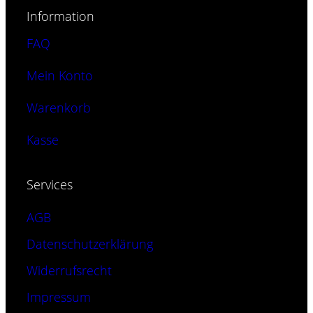
Varianten
Information
auf.
Die
FAQ
Optionen
Mein Konto
können
auf
Warenkorb
der
Produktseite
Kasse
gewählt
werden
Services
AGB
Datenschutzerklärung
Widerrufsrecht
Impressum