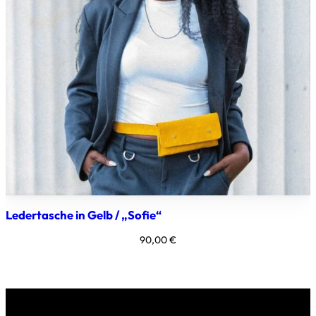
Ledertasche in Gelb / „Sofie“
90,00
€