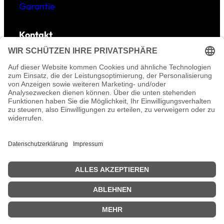
Garantie
Kontakt
E-Mail:
info@geoti.de
Tel: 0157-395 996 01
©
GEOTI – Fotos & Accessoires-Designs sind
urheberrechtlich geschützt.
Uicons von
Flaticon
© 2025
Geoti