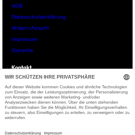
AGB
Datenschutzerklärung
Widerrufsrecht
Impressum
Garantie
Kontakt
E-Mail:
info@geoti.de
Tel: 0157-395 996 01
©
GEOTI – Fotos & Accessoires-Designs sind
urheberrechtlich geschützt.