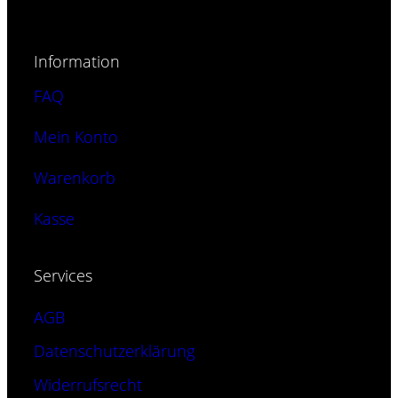
Produkt
weist
mehrere
Information
Varianten
FAQ
auf.
Die
Mein Konto
Optionen
können
Warenkorb
auf
Kasse
der
Produktseite
gewählt
Services
werden
AGB
Datenschutzerklärung
Widerrufsrecht