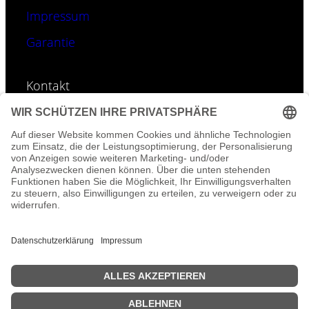
Impressum
Garantie
Kontakt
E-Mail:
info@geoti.de
Tel: 0157-395 996 01
©
GEOTI – Fotos & Accessoires-Designs sind
urheberrechtlich geschützt.
Uicons von
Flaticon
© 2025