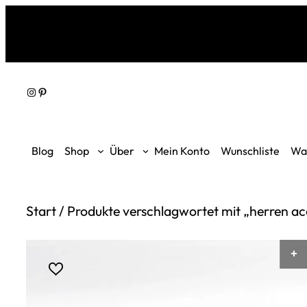
Zum
Inhalt
springen
Instagram
Pinterest
Blog
Shop
Über
Mein Konto
Wunschliste
Wa
Start
/ Produkte verschlagwortet mit „herren ac